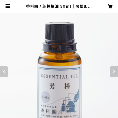
香料園 / 芳樟精油 30ml | 開聞山麓
香料園 オンラインストア