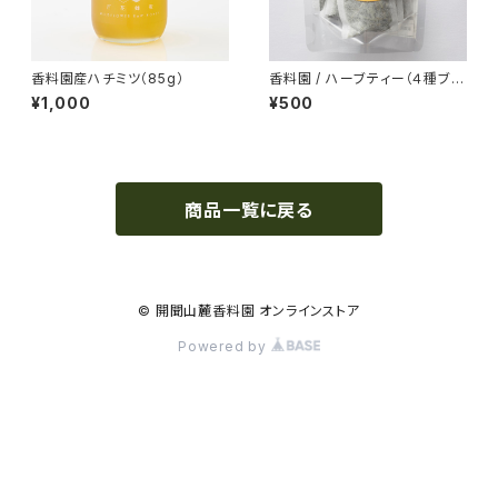
香料園産ハチミツ（85g）
香料園 / ハーブティー（４種ブレ
ンド）
¥1,000
¥500
商品一覧に戻る
© 開聞山麓香料園 オンラインストア
Powered by