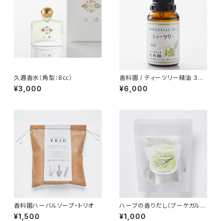
久邇香水（角型：8㏄）
香料園 / ティーツリー精油 30
ml
¥3,000
¥6,000
香料園ハーバルソープ・トリオ
ハーブの香りだし（ブーケガル
ニ）
¥1,500
¥1,000