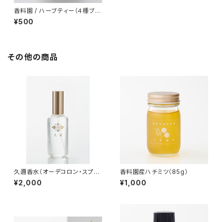
香料園 / ハーブティー（４種ブレ
ンド）
¥500
その他の商品
久邇香水（オーデコロン・スプレ
香料園産ハチミツ（85g）
ー・25㏄）
¥2,000
¥1,000