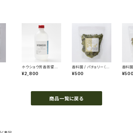
子
ホウショウ芳香蒸留水・
香料園 / パチョリー（ポ
香料園
500ml
プリ用）
用）
¥2,800
¥500
¥50
商品一覧に戻る
づく表記