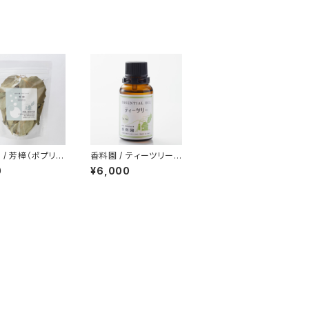
 / 芳樟（ポプリ
香料園 / ティーツリー
精油 30ml
0
¥6,000