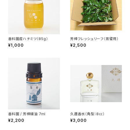
香料園産ハチミツ（85g）
芳樟フレッシュリーフ（蒸留用）
¥1,000
¥2,500
香料園 / 芳樟精油 7ml
久邇香水（角型：8㏄）
¥2,200
¥3,000